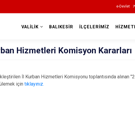
e-Devlet
VALİLİK
BALIKESİR
İLÇELERİMİZ
HİZMET
Valilikler
urban Hizmetleri Komisyon Kararları
kleştirilen İl Kurban Hizmetleri Komisyonu toplantısında alınan "
tülemek için
tıklayınız.