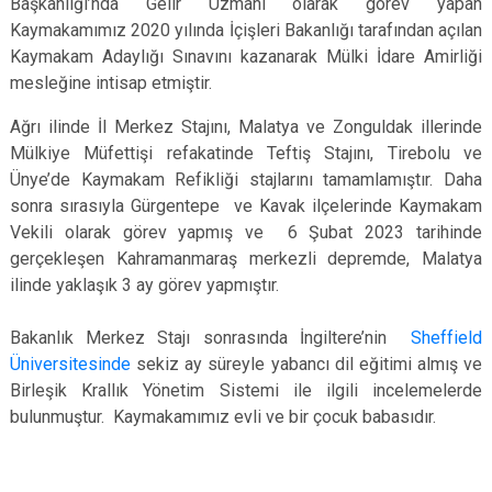
Başkanlığı’nda Gelir Uzmanı olarak görev yapan
Kaymakamımız 2020 yılında İçişleri Bakanlığı tarafından açılan
Kaymakam Adaylığı Sınavını kazanarak Mülki İdare Amirliği
mesleğine intisap etmiştir.
Ağrı ilinde İl Merkez Stajını, Malatya ve Zonguldak illerinde
Mülkiye Müfettişi refakatinde Teftiş Stajını, Tirebolu ve
Ünye’de Kaymakam Refikliği stajlarını tamamlamıştır. Daha
sonra sırasıyla Gürgentepe ve Kavak ilçelerinde Kaymakam
Vekili olarak görev yapmış ve 6 Şubat 2023 tarihinde
gerçekleşen Kahramanmaraş merkezli depremde, Malatya
ilinde yaklaşık 3 ay görev yapmıştır.
Bakanlık Merkez Stajı sonrasında İngiltere’nin
Sheffield
Üniversitesinde
sekiz ay süreyle yabancı dil eğitimi almış ve
Birleşik Krallık Yönetim Sistemi ile ilgili incelemelerde
bulunmuştur. Kaymakamımız evli ve bir çocuk babasıdır.