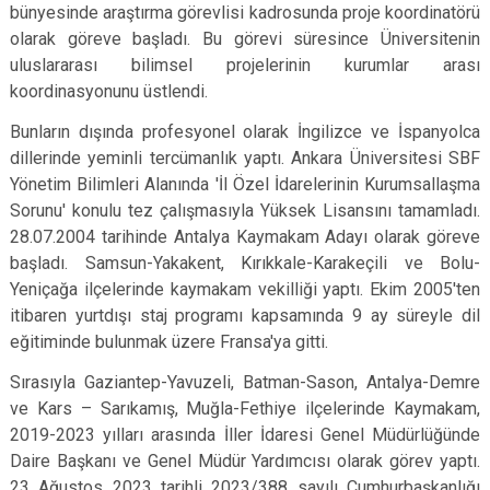
bünyesinde araştırma görevlisi kadrosunda proje koordinatörü
olarak göreve başladı. Bu görevi süresince Üniversitenin
uluslararası bilimsel projelerinin kurumlar arası
koordinasyonunu üstlendi.
Bunların dışında profesyonel olarak İngilizce ve İspanyolca
dillerinde yeminli tercümanlık yaptı. Ankara Üniversitesi SBF
Yönetim Bilimleri Alanında 'İl Özel İdarelerinin Kurumsallaşma
Sorunu' konulu tez çalışmasıyla Yüksek Lisansını tamamladı.
28.07.2004 tarihinde Antalya Kaymakam Adayı olarak göreve
başladı. Samsun-Yakakent, Kırıkkale-Karakeçili ve Bolu-
Yeniçağa ilçelerinde kaymakam vekilliği yaptı. Ekim 2005'ten
itibaren yurtdışı staj programı kapsamında 9 ay süreyle dil
eğitiminde bulunmak üzere Fransa'ya gitti.
Sırasıyla Gaziantep-Yavuzeli, Batman-Sason, Antalya-Demre
ve Kars – Sarıkamış
, Muğla-Fethiye
ilçelerinde Kaymakam,
2019-2023 yılları arasında
İller İdaresi Genel Müdürlüğünde
Daire Başkanı
ve Genel M
ü
d
ü
r Yardımcısı olarak g
ö
rev yaptı.
23 Ağustos 2023 tarihli 2023/388 sayılı Cumhurbaşkanlığı