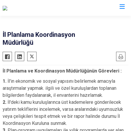
Valilikler
İl Planlama Koordinasyon
Müdürlüğü
İl Planlama ve Koordinasyon Müdürlüğünün Görevleri :
1.
İl'in ekonomik ve sosyal yapısını belirlemek amacıyla
araştırmalar yapmak. ilgili ve özel kuruluşlardan toplanan
bilgilerden faydalanarak, il envanterini hazırlamak.
2.
İl'deki kamu kuruluşlarınca üst kademelere gönderilecek
yatırım tekliflerini incelemek, varsa aralarındaki uyumsuzluk
veya çelişkileri tespit etmek ve bir rapor halinde durumu İl
Koordinasyon Kuruluna sunmak.
3.
Plan-program uygulamaları ile yıllık programlarda yer alan