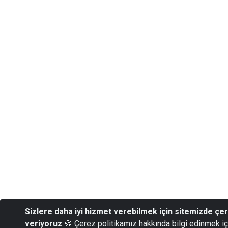
Sizlere daha iyi hizmet verebilmek için sitemizde çe
veriyoruz
🍪 Çerez politikamız hakkında bilgi edinmek i