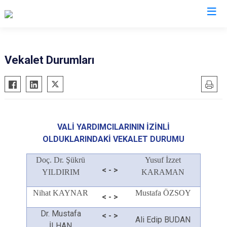
Valilikler
Vekalet Durumları
VALİ YARDIMCILARININ İZİNLİ
OLDUKLARINDAKİ
VEKALET DURUMU
Doç. Dr. Şükrü
Yusuf İzzet
< - >
YILDIRIM
KARAMAN
Nihat KAYNAR
Mustafa ÖZSOY
< - >
Dr. Mustafa
< - >
Ali Edip BUDAN
İLHAN