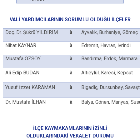
VALİ YARDIMCILARININ SORUMLU OLDUĞU İLÇELER
Doç. Dr. Şükrü YILDIRIM
à
Ayvalık, Burhaniye, Gömeç
Nihat KAYNAR
à
Edremit, Havran, İvrindi
Mustafa ÖZSOY
à
Bandırma, Erdek, Marmara
Ali Edip BUDAN
à
Altıeylül, Karesi, Kepsut
Yusuf İzzet KARAMAN
à
Bigadiç, Dursunbey, Savaşt
Dr. Mustafa İLHAN
à
Balya, Gönen, Manyas, Sus
İLÇE KAYMAKAMLARININ İZİNLİ
OLDUKLARINDAKİ
VEKALET DURUMU