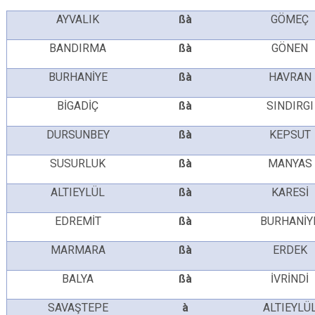
AYVALIK
ß
à
GÖMEÇ
BANDIRMA
ß
à
GÖNEN
BURHANİYE
ß
à
HAVRAN
BİGADİÇ
ß
à
SINDIRGI
DURSUNBEY
ß
à
KEPSUT
SUSURLUK
ß
à
MANYAS
ALTIEYLÜL
ß
à
KARESİ
EDREMİT
ß
à
BURHANİY
MARMARA
ß
à
ERDEK
BALYA
ß
à
İVRİNDİ
SAVAŞTEPE
à
ALTIEYLÜ