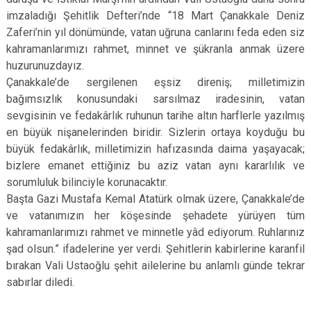
imzaladığı Şehitlik Defteri’nde “18 Mart Çanakkale Deniz
Zaferi’nin yıl dönümünde, vatan uğruna canlarını feda eden siz
kahramanlarımızı rahmet, minnet ve şükranla anmak üzere
huzurunuzdayız.
Çanakkale’de sergilenen eşsiz direniş; milletimizin
bağımsızlık konusundaki sarsılmaz iradesinin, vatan
sevgisinin ve fedakârlık ruhunun tarihe altın harflerle yazılmış
en büyük nişanelerinden biridir. Sizlerin ortaya koyduğu bu
büyük fedakârlık, milletimizin hafızasında daima yaşayacak;
bizlere emanet ettiğiniz bu aziz vatan aynı kararlılık ve
sorumluluk bilinciyle korunacaktır.
Başta Gazi Mustafa Kemal Atatürk olmak üzere, Çanakkale’de
ve vatanımızın her köşesinde şehadete yürüyen tüm
kahramanlarımızı rahmet ve minnetle yâd ediyorum. Ruhlarınız
şad olsun.” ifadelerine yer verdi. Şehitlerin kabirlerine karanfil
bırakan Vali Ustaoğlu şehit ailelerine bu anlamlı günde tekrar
sabırlar diledi.