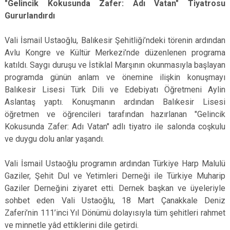
"Gelincik Kokusunda Zafer: Adı Vatan" Tiyatrosu
Gururlandırdı
Vali İsmail Ustaoğlu, Balıkesir Şehitliği’ndeki törenin ardından
Avlu Kongre ve Kültür Merkezi’nde düzenlenen programa
katıldı. Saygı duruşu ve İstiklal Marşının okunmasıyla başlayan
programda günün anlam ve önemine ilişkin konuşmayı
Balıkesir Lisesi Türk Dili ve Edebiyatı Öğretmeni Aylin
Aslantaş yaptı. Konuşmanın ardından Balıkesir Lisesi
öğretmen ve öğrencileri tarafından hazırlanan "Gelincik
Kokusunda Zafer: Adı Vatan" adlı tiyatro ile salonda coşkulu
ve duygu dolu anlar yaşandı.
Vali İsmail Ustaoğlu programın ardından Türkiye Harp Malulü
Gaziler, Şehit Dul ve Yetimleri Derneği ile Türkiye Muharip
Gaziler Derneğini ziyaret etti. Dernek başkan ve üyeleriyle
sohbet eden Vali Ustaoğlu, 18 Mart Çanakkale Deniz
Zaferi’nin 111’inci Yıl Dönümü dolayısıyla tüm şehitleri rahmet
ve minnetle yâd ettiklerini dile getirdi.