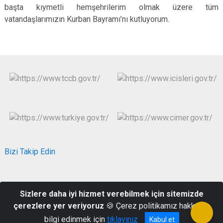
başta kıymetli hemşehrilerim olmak üzere tüm
vatandaşlarımızın Kurban Bayramı’nı kutluyorum.
Bizi Takip Edin
Eski Kuyumcular Mah. Hükümet Cad. No:2 Hükümet Konağı
Sizlere daha iyi hizmet verebilmek için sitemizde
Karesi/BALIKESİR
çerezlere yer veriyoruz
🍪 Çerez politikamız hakkında
0(266) 245 13 01
bilgi edinmek için
tıklayınız
Kabul et