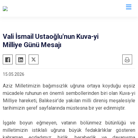
Valilikler
Vali İsmail Ustaoğlu'nun Kuva-yi
Milliye Günü Mesajı
15.05.2026
Aziz Milletimizin bağımsızlık uğruna ortaya koyduğu eşsiz
mücadele ruhunun en önemli sembollerinden biri olan Kuva-yi
Milliye hareketi, Balıkesir’de yakılan milli direniş meşalesiyle
tarihimizin şeref sayfalarında müstesna bir yer edinmiştir.
İşgale boyun eğmeyen, vatanın bölünmez bütünlüğü ve
milletimizin istiklali uğruna büyük fedakârlıklar gösteren
kahraman ecdadımız; birlik, beraberlik ve dayanışma